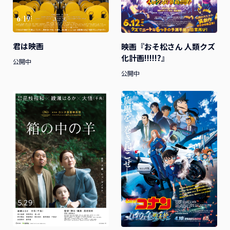
君は映画
映画『おそ松さん 人類クズ
化計画!!!!!?』
公開中
公開中