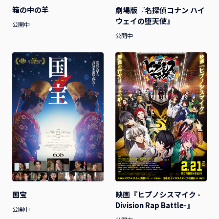
箱の中の羊
劇場版『名探偵コナン ハイ
ウェイの堕天使』
公開中
公開中
国宝
映画『ヒプノシスマイク -
Division Rap Battle-』
公開中