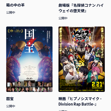
箱の中の羊
劇場版『名探偵コナン ハイ
ウェイの堕天使』
公開中
公開中
国宝
映画『ヒプノシスマイク -
Division Rap Battle-』
公開中