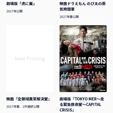
劇場版「虎に翼」
映画ドラえもん のび太の蒸
気時間車
2027年公開
2027年春公開
劇場版『TOKYO MER～走
映画『全領域異常解決室』
る緊急救命室～CAPITAL
2027年春、2作連続公開
CRISIS』