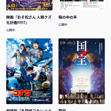
箱の中の羊
映画『おそ松さん 人類クズ
化計画!!!!!?』
公開中
公開中
劇場版『名探偵コナン ハイ
国宝