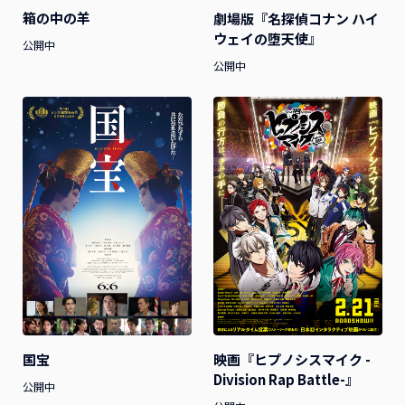
箱の中の羊
劇場版『名探偵コナン ハイ
ウェイの堕天使』
公開中
公開中
国宝
映画『ヒプノシスマイク -
Division Rap Battle-』
公開中