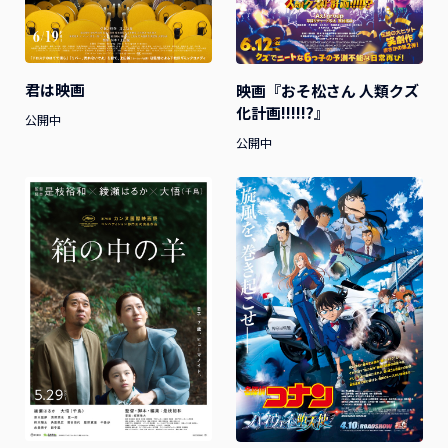
君は映画
映画『おそ松さん 人類クズ
化計画!!!!!?』
公開中
公開中