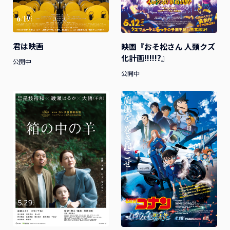
君は映画
映画『おそ松さん 人類クズ
化計画!!!!!?』
公開中
公開中