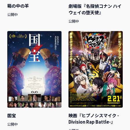
箱の中の羊
劇場版『名探偵コナン ハイ
ウェイの堕天使』
公開中
公開中
国宝
映画『ヒプノシスマイク -
Division Rap Battle-』
公開中